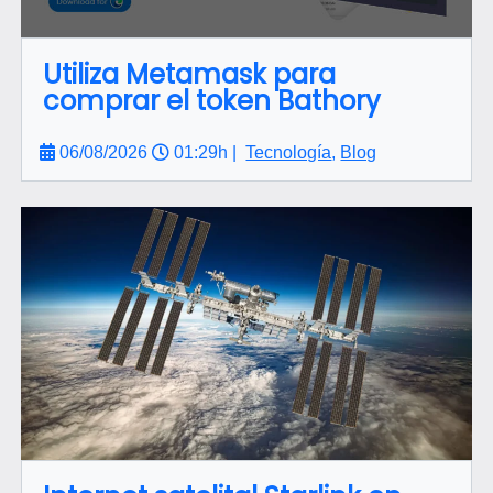
Utiliza Metamask para
comprar el token Bathory
06/08/2026
01:29h |
Tecnología
,
Blog