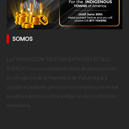
SOMOS
La FUNDACIÓN TRISTAN BATHORY ECSED
SOMLYO es una entidad sin fines de lucro inscrita
en el registro de la República de Panamá para
ayudar a cualquier persona necesitada y preservar
la cultura de los pueblos indígenas del continente
americano.