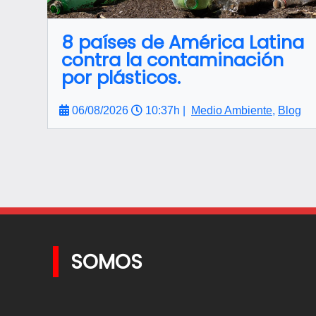
8 países de América Latina
contra la contaminación
por plásticos.
06/08/2026
10:37h |
Medio Ambiente
,
Blog
SOMOS